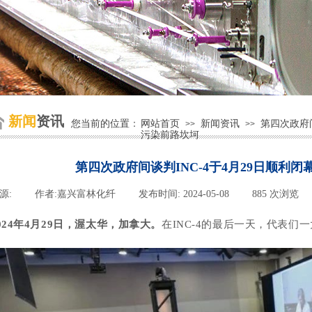
新闻
资讯
您当前的位置
：
网站首页
新闻资讯
第四次政府间
>>
>>
污染前路坎坷
第四次政府间谈判INC-4于4月29日顺利
源:
|
作者:
嘉兴富林化纤
|
发布时间:
2024-05-08
|
885
次浏览
|
024年4月29日，渥太华，加拿大。
在INC-4的最后一天，代表们